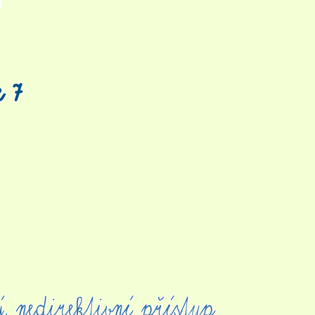
e 7
ý, nedirektivní
přístup