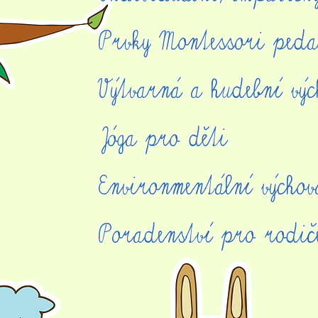
Prvky Montessori peda
Výtvarná a hudební výc
Jóga pro děti
Environmentální výchov
Poradenství pro rodi