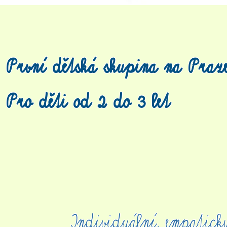
První dětská skupina na Praz
Pro děti od 2 do 3 let
Individuální, empatick