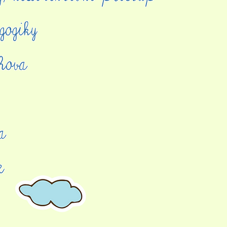
gogiky
hova
a
če